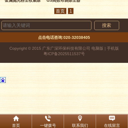
金属抛光粉尘收集除
GS高效布袋除尘器
尘器
首页
1
点击电话咨询:020-32038405
Copyright © 2015 广东广深环保科技有限公司
电脑版
|
手机版
粤ICP备2025511537号
首页
一键拨号
联系我们
在线留言