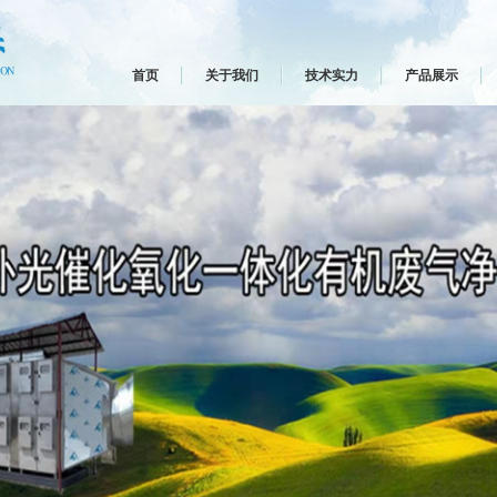
首页
关于我们
技术实力
产品展示