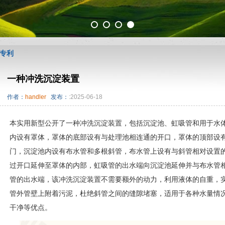
专利
一种冲洗沉淀装置
作者：
handler
发布：
:2025-06-18
本实用新型公开了一种冲洗沉淀装置，包括沉淀池、虹吸管和用于水
内设有罩体，罩体的底部设有与处理池相连通的开口，罩体的顶部设
门，沉淀池内设有布水管和多根斜管，布水管上设有与斜管相对设置
过开口延伸至罩体的内部，虹吸管的出水端向沉淀池延伸并与布水管
管的出水端，该冲洗沉淀装置不需要额外的动力，利用液体的自重，
管外管壁上附着污泥，杜绝斜管之间的缝隙堵塞，适用于各种水量情
干净等优点。